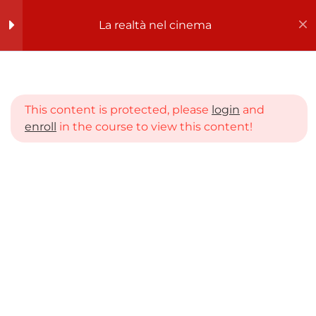
La realtà nel cinema
Register
Login
La realtà nel cinema
1
This content is protected, please
login
and
La realtà nel cinema
enroll
in the course to view this content!
Home
CORSI
SCUOLA PRIMARIA
QUARTA ELEMENTARE
La realtà nel cinema