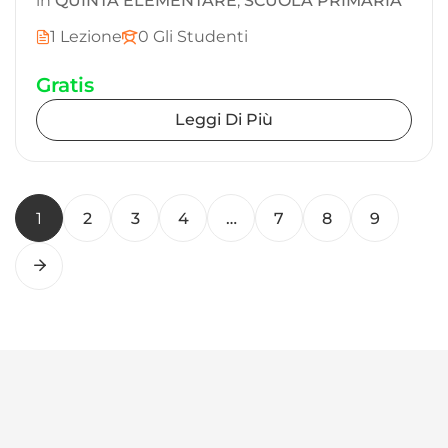
in
QUINTA ELEMENTARE
,
SCUOLA PRIMARIA
1 Lezione
0 Gli Studenti
Gratis
Leggi Di Più
1
2
3
4
…
7
8
9