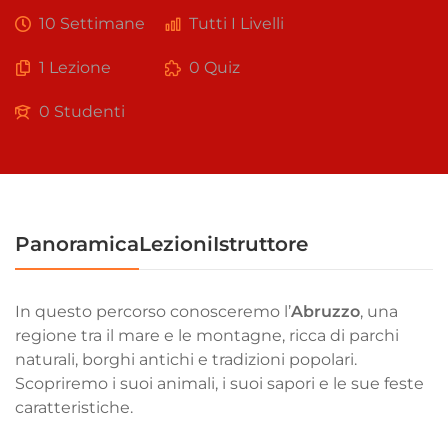
10 Settimane
Tutti I Livelli
1 Lezione
0 Quiz
0 Studenti
Panoramica
Lezioni
Istruttore
In questo percorso conosceremo l’
Abruzzo
, una
regione tra il mare e le montagne, ricca di parchi
naturali, borghi antichi e tradizioni popolari.
Scopriremo i suoi animali, i suoi sapori e le sue feste
caratteristiche.