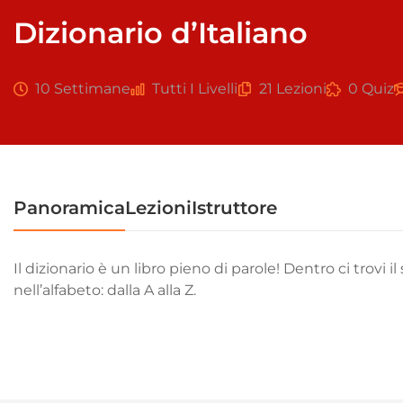
Dizionario d’Italiano
10 Settimane
Tutti I Livelli
21 Lezioni
0 Quiz
Panoramica
Lezioni
Istruttore
Il dizionario è un libro pieno di parole! Dentro ci trovi i
nell’alfabeto: dalla A alla Z.