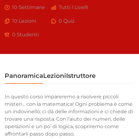
10 Settimane
Tutti I Livelli
10 Lezioni
0 Quiz
0 Studenti
Panoramica
Lezioni
Istruttore
In questo corso impareremo a risolvere piccoli
misteri… con la matematica! Ogni problema è come
un indovinello: ci dà delle informazioni e ci chiede di
trovare una risposta. Con l’aiuto dei numeri, delle
operazioni e un po’ di logica, scopriremo come
affrontarli passo dopo passo.