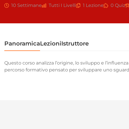
10 Settimane
Tutti I Livelli
1 Lezione
0 Quiz
Panoramica
Lezioni
Istruttore
Questo corso analizza l’origine, lo sviluppo e l’influe
percorso formativo pensato per sviluppare uno sguardo c