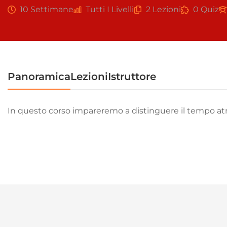
10 Settimane
Tutti I Livelli
2 Lezioni
0 Quiz
Panoramica
Lezioni
Istruttore
In questo corso impareremo a distinguere il tempo atmo