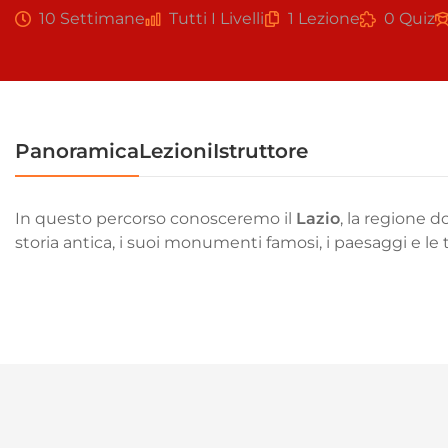
10 Settimane
Tutti I Livelli
1 Lezione
0 Quiz
Panoramica
Lezioni
Istruttore
In questo percorso conosceremo il
Lazio
, la regione d
storia antica, i suoi monumenti famosi, i paesaggi e le 