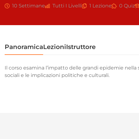
10 Settimane
Tutti I Livelli
1 Lezione
0 Quiz
Panoramica
Lezioni
Istruttore
Il corso esamina l’impatto delle grandi epidemie nella 
sociali e le implicazioni politiche e culturali.