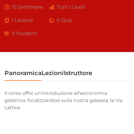
10 Settimane
Tutti I Livelli
1 Lezione
0 Quiz
0 Studenti
Panoramica
Lezioni
Istruttore
Il corso offre un’introduzione all’astronomia
galattica, focalizzandosi sulla nostra galassia, la Via
Lattea.