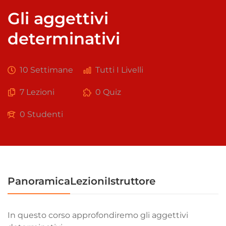
Gli aggettivi
determinativi
10 Settimane
Tutti I Livelli
7 Lezioni
0 Quiz
0 Studenti
Panoramica
Lezioni
Istruttore
In questo corso approfondiremo gli aggettivi