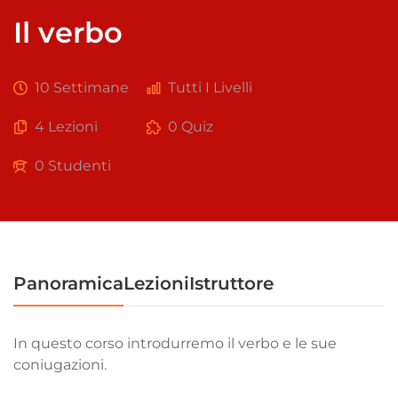
Il verbo
10 Settimane
Tutti I Livelli
4 Lezioni
0 Quiz
0 Studenti
Panoramica
Lezioni
Istruttore
In questo corso introdurremo il verbo e le sue
coniugazioni.