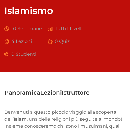
Islamismo
10 Settimane
Tutti I Livelli
4 Lezioni
0 Quiz
0 Studenti
Panoramica
Lezioni
Istruttore
Benvenuti a questo piccolo viaggio alla scoperta
dell’
Islam
, una delle religioni più seguite al mondo!
Insieme conosceremo chi sono i musulmani, quali