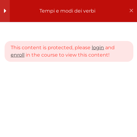
Tempi e modi dei verbi
Register
Login
Tempi e modi dei verbi
8
This content is protected, please
login
and
Tempi e modi dei verbi
enroll
in the course to view this content!
Home
CORSI
L’indicativo
SCUOLA SECONDARIA DI PRIMO GRADO
PRIMA MEDIA
Tempi e modi dei verbi
Il congiuntivo
Il condizionale
L’imperativo
L’infinito