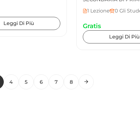
1 Lezione
0 Gli Stud
Leggi Di Più
Gratis
Leggi Di Più
4
5
6
7
8