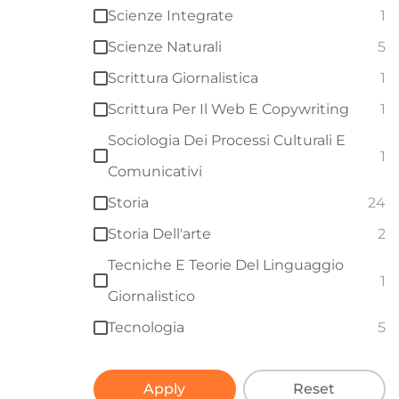
Scienze Integrate
1
Scienze Naturali
5
Scrittura Giornalistica
1
Scrittura Per Il Web E Copywriting
1
Sociologia Dei Processi Culturali E
1
Comunicativi
Storia
24
Storia Dell'arte
2
Tecniche E Teorie Del Linguaggio
1
Giornalistico
Tecnologia
5
Apply
Reset