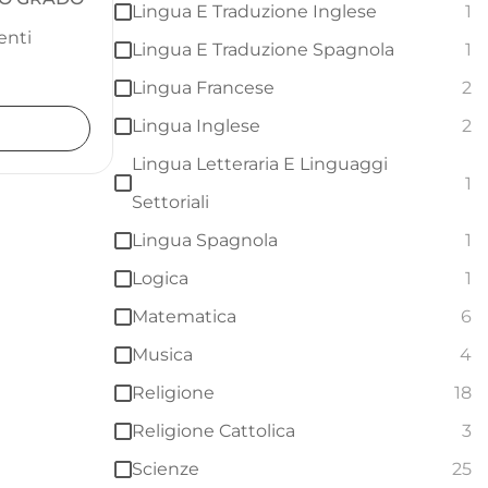
Lingua E Traduzione Inglese
1
enti
Lingua E Traduzione Spagnola
1
Lingua Francese
2
Lingua Inglese
2
Lingua Letteraria E Linguaggi
1
Settoriali
Lingua Spagnola
1
Logica
1
Matematica
6
Musica
4
Religione
18
Religione Cattolica
3
Scienze
25