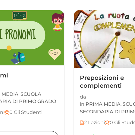
omi
Preposizioni e
complementi
 MEDIA
,
SCUOLA
da
RIA DI PRIMO GRADO
in
PRIMA MEDIA
,
SCU
SECONDARIA DI PRI
oni
0 Gli Studenti
2 Lezioni
0 Gli Stud