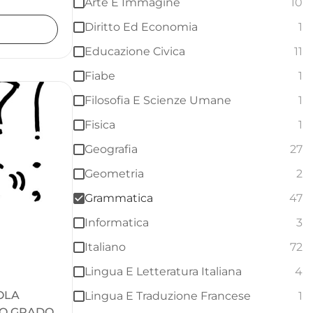
Arte E Immagine
10
Diritto Ed Economia
1
Educazione Civica
11
Fiabe
1
Filosofia E Scienze Umane
1
Fisica
1
Geografia
27
Geometria
2
Grammatica
47
Informatica
3
Italiano
72
Lingua E Letteratura Italiana
4
OLA
Lingua E Traduzione Francese
1
MO GRADO