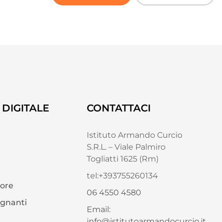
DIGITALE
CONTATTACI
Istituto Armando Curcio
S.R.L. – Viale Palmiro
Togliatti 1625 (Rm)
tel:+393755260134
tore
06 4550 4580
egnanti
Email:
info@istitutoarmandocurcio.it