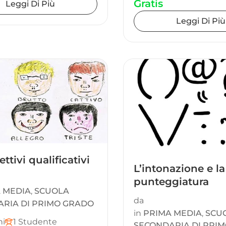
Gratis
Leggi Di Più
Leggi Di Più
ettivi qualificativi
L’intonazione e la
punteggiatura
 MEDIA
,
SCUOLA
da
RIA DI PRIMO GRADO
in
PRIMA MEDIA
,
SCU
ni
1 Studente
SECONDARIA DI PRI