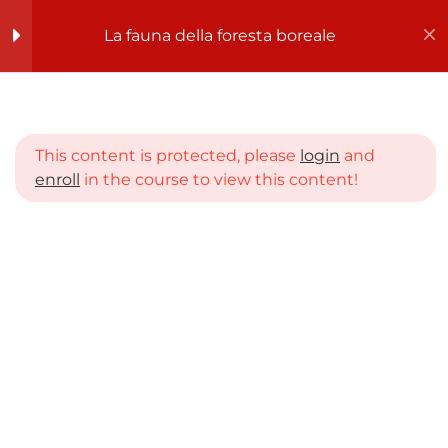
La fauna della foresta boreale
Register
Login
La fauna della foresta
9
boreale
This content is protected, please
login
and
La foresta boreale
enroll
in the course to view this content!
Home
CORSI
SCUOLA PRIMARIA
PRIMA ELEMENTARE
L’alce
La fauna della foresta boreale
Il castoro
Il lupo
L’orso bruno
La renna