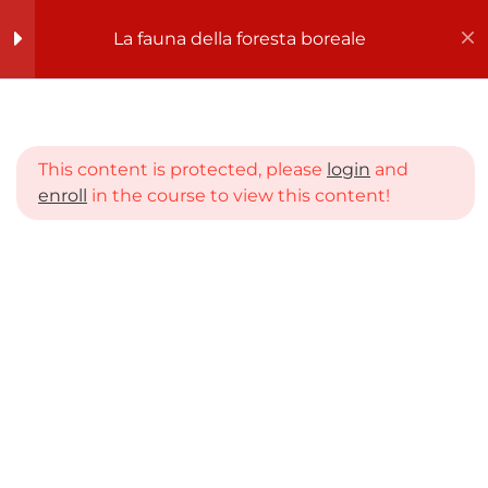
La fauna della foresta boreale
Register
Login
La fauna della foresta
9
boreale
This content is protected, please
login
and
La foresta boreale
enroll
in the course to view this content!
Home
CORSI
SCUOLA PRIMARIA
PRIMA ELEMENTARE
L’alce
La fauna della foresta boreale
Il castoro
Il lupo
L’orso bruno
La renna